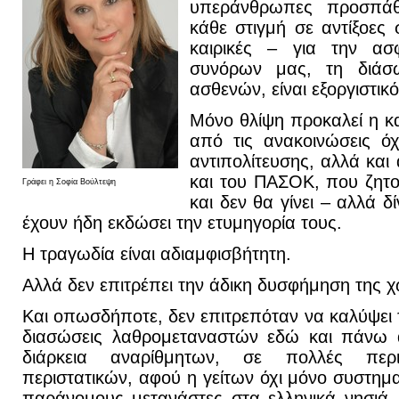
υπεράνθρωπες προσπάθε
κάθε στιγμή σε αντίξοες 
καιρικές – για την ασ
συνόρων μας, τη διάσω
ασθενών, είναι εξοργιστικό
Μόνο θλίψη προκαλεί η κ
από τις ανακοινώσεις όχ
αντιπολίτευσης, αλλά κα
και του ΠΑΣΟΚ, που ζητού
Γράφει η Σοφία Βούλτεψη
και δεν θα γίνει – αλλά 
έχουν ήδη εκδώσει την ετυμηγορία τους.
Η τραγωδία είναι αδιαμφισβήτητη.
Αλλά δεν επιτρέπει την άδικη δυσφήμηση της 
Και οπωσδήποτε, δεν επιτρεπόταν να καλύψει τ
διασώσεις λαθρομεταναστών εδώ και πάνω α
διάρκεια αναρίθμητων, σε πολλές περι
περιστατικών, αφού η γείτων όχι μόνο συστημ
παράνομους μετανάστες στα ελληνικά νησιά, 