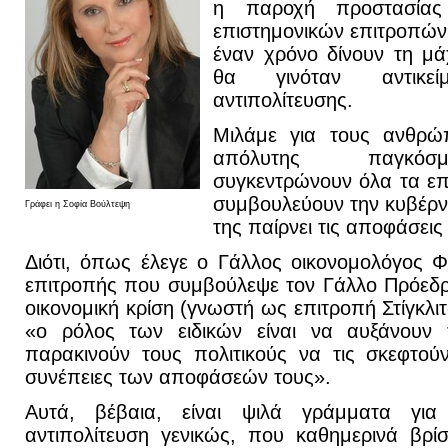
η παροχή προστασία
επιστημονικών επιτροπών
έναν χρόνο δίνουν τη μά
θα γινόταν αντικείμ
αντιπολίτευσης.
Μιλάμε για τους ανθρώ
απόλυτης παγκόσμ
συγκεντρώνουν όλα τα επ
συμβουλεύουν την κυβέρνη
Γράφει η Σοφία Βούλτεψη
της παίρνει τις αποφάσεις 
Διότι, όπως έλεγε ο Γάλλος οικονομολόγος Φ
επιτροπής που συμβούλεψε τον Γάλλο Πρόεδρ
οικονομική κρίση (γνωστή ως επιτροπή Στίγκλιτ
«ο ρόλος των ειδικών είναι να αυξάνουν τ
παρακινούν τους πολιτικούς να τις σκεφτού
συνέπειες των αποφάσεών τους».
Αυτά, βέβαια, είναι ψιλά γράμματα γι
αντιπολίτευση γενικώς, που καθημερινά βρί