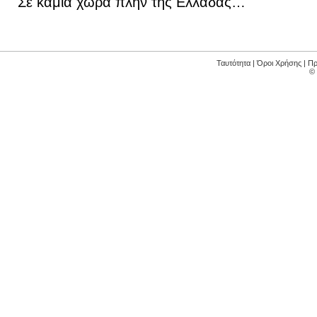
Σε καμιά χώρα πλην της Ελλάδας…
Ταυτότητα
|
Όροι Χρήσης
|
Πρ
©