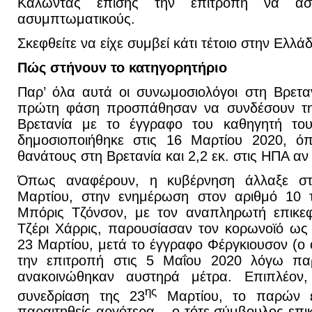
Καλώντας επίσης την επιτροπή να ασ
ασυμπτωματικούς.
Σκεφθείτε να είχε συμβεί κάτι τέτοιο στην Ελλά
Πώς στήνουν το κατηγορητήριο
Παρ’ όλα αυτά οι συνωμοσιολόγοι στη Βρετα
πρώτη φάση προσπάθησαν να συνδέσουν την
Βρετανία με το έγγραφο του καθηγητή του 
δημοσιοποιήθηκε στις 16 Μαρτίου 2020, ό
θανάτους στη Βρετανία και 2,2 εκ. στις ΗΠΑ α
Όπως αναφέρουν, η κυβέρνηση άλλαξε στρ
Μαρτίου, στην ενημέρωση στον αριθμό 10 τ
Μπόρις Τζόνσον, με τον αναπληρωτή επικεφ
Τζέρι Χάρρις, παρουσίασαν τον κορωνοϊό ως 
23 Μαρτίου, μετά το έγγραφο Φέργκιουσον (ο
την επιτροπή στις 5 Μαΐου 2020 λόγω πα
ανακοινώθηκαν αυστηρά μέτρα. Επιπλέον
ης
συνεδρίαση της 23
Μαρτίου, το παρών ε
παραιτηθείς αργότερα – ο τότε σύμβουλος επι