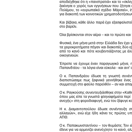
αποδείχθηκε ότι η «πανστρατιά» και το «σκ
ξεκίνησε ο χορός των εγγυήσεων που ζήτησε 
Πολέμου, το «ευρωπαϊκό σχέδιο Μάρσαλ», έγ
για διακοπή των κοινοτικών χρηματοδοτήσεων
Και βέβαια, κάθε άλλο παρά έχει εξασφαλιστε
στο βαρέλι.
Όλα βρίσκονται στον αέρα – και το πρώτο και τ
Φυσικά, ένα μήνα μετά στην Ελλάδα δεν έχει 
τα χειροκροτήματα πήγαν και διακοπές δύο ε
από το κανό και πότε κουβεντιάζοντας με ά
οικογενειών.
Έπρεπε να έχουμε έναν παραγωγικό μήνα, η 
Παπανδτέου - τα λόγια είναι εύκολα - και αντ'
Ο κ. Παπανδρέου έδωσε τη γνωστή συνέντ
διαπιστώσαμε πως ξαφνικά γεννήθηκε ένας
συμμετοχή στο φαύλο παρελθόν – αν και απα
Ο κ. Ραγκούσης συνεντευξιάσθηκε στην «Καθημ
όπου μας είπε τα γνωστά φληναφήματα περί 
ανοχής» στη φοροδιαφυγή, ενώ του ξέφυγε κα
Η κ. Διαμαντοπούλου έδωσε συνέντευξη σ
αλλαγών», ενώ είχε ήδη κάνει τις πρώτες υ
ΑΠΘ.
Ο κ. Παπακωνσταντίνου – τον θυμάστε; Τον ε
έδενε για να αρμενίζει ανενόχλητο το κανό, 