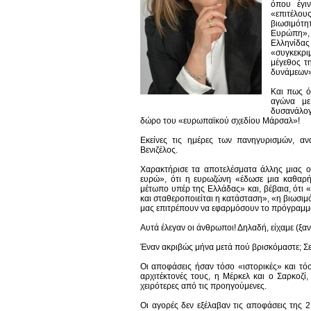
όπου έγιν
«επιτέλους
βιωσιμότη
Ευρώπη», «
Ελληνίδας
«συγκεκρι
μέγεθος τ
δυνάμεων»
Και πως ό
αγώνα με
δυσανάλογ
δώρο του «ευρωπαϊκού σχεδίου Μάρσαλ»!
Εκείνες τις ημέρες των πανηγυρισμών, α
Βενιζέλος.
Χαρακτήρισε τα αποτελέσματα άλλης μιας 
ευρώ», ότι η ευρωζώνη «έδωσε μια καθαρή
μέτωπο υπέρ της Ελλάδας» και, βέβαια, ότι 
και σταθεροποιείται η κατάσταση», «η βιωσι
μας επιτρέπουν να εφαρμόσουν το πρόγραμμά
Αυτά έλεγαν οι άνθρωποι! Δηλαδή, είχαμε (ξα
Έναν ακριβώς μήνα μετά πού βρισκόμαστε; Σε 
Οι αποφάσεις ήσαν τόσο «ιστορικές» και τόσ
αρχιτέκτονές τους, η Μέρκελ και ο Σαρκοζ
χειρότερες από τις προηγούμενες.
Οι αγορές δεν εξέλαβαν τις αποφάσεις της 