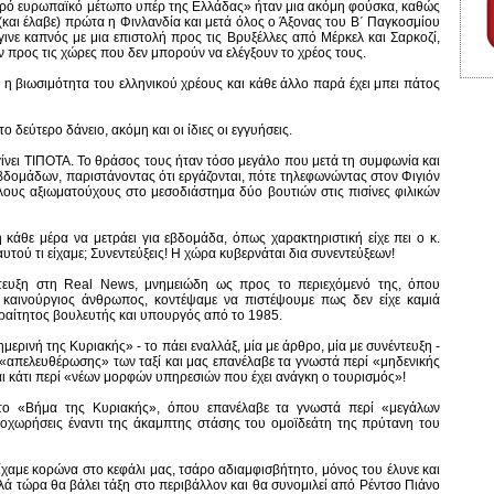
ληρό ευρωπαϊκό μέτωπο υπέρ της Ελλάδας» ήταν μια ακόμη φούσκα, καθώς
(και έλαβε) πρώτα η Φινλανδία και μετά όλος ο Άξονας του Β΄ Παγκοσμίου
ινε καπνός με μια επιστολή προς τις Βρυξέλλες από Μέρκελ και Σαρκοζί,
 προς τις χώρες που δεν μπορούν να ελέγξουν το χρέος τους.
ί η βιωσιμότητα του ελληνικού χρέους και κάθε άλλο παρά έχει μπει πάτος
ο δεύτερο δάνειο, ακόμη και οι ίδιες οι εγγυήσεις.
γίνει ΤΙΠΟΤΑ. Το θράσος τους ήταν τόσο μεγάλο που μετά τη συμφωνία και
βδομάδων, παριστάνοντας ότι εργάζονται, πότε τηλεφωνώντας στον Φιγιόν
λλους αξιωματούχους στο μεσοδιάστημα δύο βουτιών στις πισίνες φιλικών
κάθε μέρα να μετράει για εβδομάδα, όπως χαρακτηριστική είχε πει ο κ.
 αυτού τι είχαμε; Συνεντεύξεις! Η χώρα κυβερνάται δια συνεντεύξεων!
ευξη στη Real News, μνημειώδη ως προς το περιεχόμενό της, όπου
 καινούργιος άνθρωπος, κοντέψαμε να πιστέψουμε πως δεν είχε καμιά
ραίτητος βουλευτής και υπουργός από το 1985.
ερινή της Κυριακής» - το πάει εναλλάξ, μία με άρθρο, μία με συνέντευξη -
«απελευθέρωσης» των ταξί και μας επανέλαβε τα γνωστά περί «μηδενικής
ι κάτι περί «νέων μορφών υπηρεσιών που έχει ανάγκη ο τουρισμός»!
το «Βήμα της Κυριακής», όπου επανέλαβε τα γνωστά περί «μεγάλων
ποχωρήσεις έναντι της άκαμπτης στάσης του ομοϊδεάτη της πρύτανη του
ίχαμε κορώνα στο κεφάλι μας, τσάρο αδιαμφισβήτητο, μόνος του έλυνε και
αλλά τώρα θα βάλει τάξη στο περιβάλλον και θα συνομιλεί από Ρέντσο Πιάνο