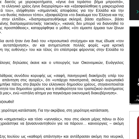
ε δεκτός με χειροκροτήματα, «έγινε ένα τεράστιο βήμα μπροστά»,
 το ελληνικό χρέος έγινε διαχειρίσιμο» και «εξασφαλίσθηκε η μακροχρόνια
τά του», ελήφθησαν «σημαντικές αποφάσεις για την Ελλάδα και την
οι θυσίες πιάνουν τόπο», εξασφαλίζεται «το δικαίωμα του Έλληνα και της
 στην ελπίδα», «διαπραγματευθήκαμε σκληρά, βάσει σχεδίου», βάσει
μένης διαπραγματευτικής τακτικής», «κανείς δεν μπορεί να διανοηθεί το
ης προσπάθειας», καταρρίφθηκε ο μύθος «ότι είμαστε έρμαια των ξένων
.
λα αυτά ήταν ένα δικό του «προσωπικό στοίχημα» και πως έδωσε «τον
 αυταπάρνηση», αν και αντιμετώπισε πολλές φορές «μια κριτική
η της ευθύνης» του και τέλος ότι επέστρεψε φέροντας στην Ελλάδα το
νάλογες δηλώσεις έκανε και ο υπουργός των Οικονομικών, Ευάγγελος
ολέθριας συνόδου κορυφής ως «σαφή, πανηγυρική διακήρυξη υπέρ του
 απάντηση στις αγορές», ότι «υπάρχει πανστρατιά, σκληρό ευρωπαϊκό
«μπήκε πάτος στο βαρέλι του ελληνικού δημοσίου χρέους, στεγανοποιείται
μότητα του δημοσίου χρέους και η σταθερότητα του τραπεζικού συστήματος
 μας», ενώ «εστάλη αίτημα για παγκόσμια οικονομική διακυβέρνηση».
να)σωθεί!
χειρότερη κατάσταση. Για την ακρίβεια, στη χειρότερη κατάσταση.
ο «σημαντικές» και τόσο «γενναίες», που στις είκοσι μέρες πάνω οι δύο
ί, χρειάστηκε να ξανασυναντηθούν για να πάρουν… καινούργιες – ακόμη
21ης Ιουλίου ως «καθαρή απάντηση» και αντέδρασαν ακόμη πιο νευρικά,