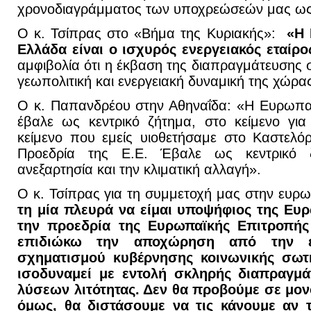
χρονοδιαγράμματος των υποχρεώσεών μας ως
Ο κ. Τσίπρας στο «Βήμα της Κυριακής»:
«Η 
Ελλάδα είναι ο ισχυρός ενεργειακός εταίρο
αμφιβολία ότι η έκβαση της διαπραγμάτευσης 
γεωπολιτική και ενεργειακή δυναμική της χώρα
Ο κ. Παπανδρέου στην Αθηναΐδα: «Η Ευρωπαϊ
έβαλε ως κεντρικό ζήτημα, στο κείμενο για
κείμενο που εμείς υιοθετήσαμε στο Καστελό
Προεδρία της Ε.Ε. Έβαλε ως κεντρικό ζ
ανεξαρτησία και την κλιματική αλλαγή».
Ο κ. Τσίπρας για τη συμμετοχή μας στην ευρ
τη μία πλευρά να είμαι υποψήφιος της Ευρ
την προεδρία της Ευρωπαϊκής Επιτροπής
επιδιώκω την αποχώρηση από την ε
σχηματισμού κυβέρνησης κοινωνικής σωτ
ισοδυναμεί με εντολή σκληρής διαπραγμά
λύσεων λιτότητας. Δεν θα προβούμε σε μονο
όμως, θα διστάσουμε να τις κάνουμε αν τι