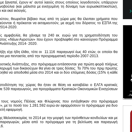
με ξαναπεί, έχουν κι’ αυτοί λαούς στους οποίους λογοδοτούν, υπάρχουν
οινοβούλια (και μάλιστα με ενισχυμένη τη δύναμη των ευρωσκεπτικιστών),
 και εκεί εκλογές.
ούτου, θεωρείται βέβαιο πως από τη χώρα μας θα έλειπαν χρήματα που
εύονται ή πρόκειται να εκταμιευτούν, με αιχμή του δόρατος το ΕΣΠΑ της
2014-2020.
ίς αμφιβολία, θα χάναμε τα 240 εκ. ευρώ για τη χρηματοδότηση του
τος «Νέων Αγροτών» που έχουν προβλεφθεί στο καινούργιο Πρόγραμμα
 Ανάπτυξης 2014- 2020.
ήξη είχε ήδη έλθει, τότε οι 11.116 παραγωγοί έως 40 ετών, οι οποίοι θα
ια μια πενταετία, από την προγραμματική περίοδο 2007-2013.
γροτικής Ανάπτυξης, στο πρόγραμμα εντάσσονται για πρώτη φορά πλήρως
πληρωμή των δικαιούχων θα γίνει σε τρεις δόσεις: Το 70% του πριμ πρώτης
ρηθεί να αποδοθεί μέσα στο 2014 και οι δύο επόμενες δόσεις (15% η κάθε
ηματοδότηση της χώρας θα ήταν σε θέση να καταβάλει ο ΕΛΓΑ κρατικές
 σε 539 παραγωγούς, για προγράμματα Κρατικών Οικονομικών Ενισχύσεων
 τους νομούς Πέλλας και Φλώρινας που εντάχθηκαν στο πρόγραμμα
», με το ποσό του 1.281.592 ευρώ αν εφαρμόσουν το πρόγραμμα για δυο
αετή εφαρμογή.
 της Μελισσοκομίας το 2014 με την μορφή των πρόσθετων κονδυλίων και με
 παραγωγών, μέσα από το πρόγραμμα για τη βελτίωση και παραγωγή
16.