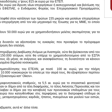
ανειοδότησης υ΄ψους 815 εκ ευρώ με την ΕΤΕΠ.
δις ευρώ για ίδρυση νέων επιχειρήσεων ή εκσυγχρονισμό και βελτίωση της
 ο ΕΦΕΠΑΕ, ο Ενδιάμεσος Φορέας του Επιχειρησιακού Προγράμματος
.
ριληφθεί στον κατάλογο των πρώτων 155 μικρών και μεσαίων επιχειρήσεων
 επιχορήγηση από τον νέο μηχανισμό της Ένωσης για τις ΜΜΕ, το οποίο
λάβουν 50.000 ευρώ για να χρηματοδοτήσουν μελέτες σκοπιμότητας για τα
ε δυνατόν να αξιοποιήσει τις ευκαιρίες που προσφέρει το πρόγραμμα
ίρηση δεν επελέγη.
οστηριζόμενης Διαβίωσης Ατόμων με Αναπηρία, ούτε θα βρίσκονταν από τον
ό 150.000 ατόμων, ούτε θα υπήρχε το χρηματοδοτούμενο από το ΕΣΠΑ
ους έξι μήνες σε ανέργους και ανασφάλιστους τη δυνατότητα να κάνουν
ιλεγμένα δημόσια νοσοκομεία.
ρηματοδότησης του ΕΤΕΑΝ, με ποσό 100 εκ. ευρώ, για την πλήρη
0.000 νοικοκυριών τα οποία με την σειρά τους, θα εξοφλήσουν περίπου
Εξοικονομώ κατ’ Οίκον».
ρεφονηπιακούς σταθμούς, τα 5,5 εκ. ευρώ για το στεγαστικό φοιτητικό
καν οι δήμοι από τα τέλη διαφήμισης, το τέλος Ακίνητης Περιουσίας και τον
λαβαν οι δήμοι για την καταβολή των προνοιακών επιδομάτων για τους
 ευρώ που κατευθύνθηκε στις περιφέρειες για το διατροφικό επίδομα σε
, μεταμοσχευμένους καρδιάς, ήπατος, πνευμόνων και μυελού των οστών,
ζόμαστε, αυτά κι’ άλλα τόσα.