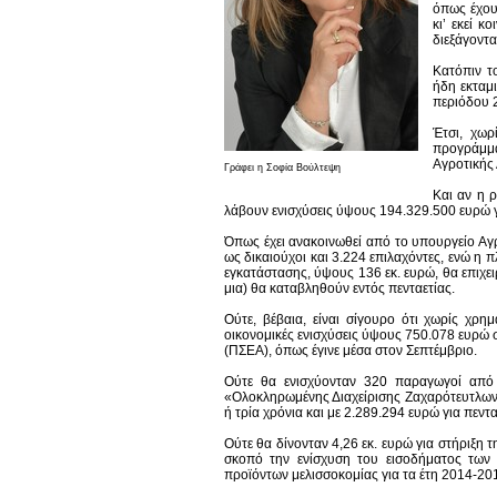
όπως έχου
κι’ εκεί κ
διεξάγονται
Κατόπιν τ
ήδη εκταμι
περιόδου 
Έτσι, χωρ
προγράμμα
Αγροτικής
Γράφει η Σοφία Βούλτεψη
Και αν η ρ
λάβουν ενισχύσεις ύψους 194.329.500 ευρώ γ
Όπως έχει ανακοινωθεί από το υπουργείο Α
ως δικαιούχοι και 3.224 επιλαχόντες, ενώ η 
εγκατάστασης, ύψους 136 εκ. ευρώ, θα επιχει
μια) θα καταβληθούν εντός πενταετίας.
Ούτε, βέβαια, είναι σίγουρο ότι χωρίς χρ
οικονομικές ενισχύσεις ύψους 750.078 ευρώ
(ΠΣΕΑ), όπως έγινε μέσα στον Σεπτέμβριο.
Ούτε θα ενισχύονταν 320 παραγωγοί από
«Ολοκληρωμένης Διαχείρισης Ζαχαρότευτλων
ή τρία χρόνια και με 2.289.294 ευρώ για πεντ
Ούτε θα δίνονταν 4,26 εκ. ευρώ για στήριξη
σκοπό την ενίσχυση του εισοδήματος των
προϊόντων μελισσοκομίας για τα έτη 2014-20