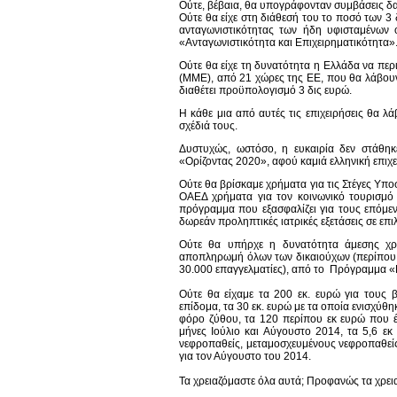
Ούτε, βέβαια, θα υπογράφονταν συμβάσεις δ
Ούτε θα είχε στη διάθεσή του το ποσό των 3 
ανταγωνιστικότητας των ήδη υφισταμένων
«Ανταγωνιστικότητα και Επιχειρηματικότητα»
Ούτε θα είχε τη δυνατότητα η Ελλάδα να πε
(ΜΜΕ), από 21 χώρες της ΕΕ, που θα λάβουν
διαθέτει προϋπολογισμό 3 δις ευρώ.
Η κάθε μια από αυτές τις επιχειρήσεις θα 
σχέδιά τους.
Δυστυχώς, ωστόσο, η ευκαιρία δεν στάθηκ
«Ορίζοντας 2020», αφού καμιά ελληνική επιχε
Ούτε θα βρίσκαμε χρήματα για τις Στέγες Υπ
ΟΑΕΔ χρήματα για τον κοινωνικό τουρισμ
πρόγραμμα που εξασφαλίζει για τους επόμεν
δωρεάν προληπτικές ιατρικές εξετάσεις σε επ
Ούτε θα υπήρχε η δυνατότητα άμεσης χ
αποπληρωμή όλων των δικαιούχων (περίπου 1
30.000 επαγγελματίες), από το Πρόγραμμα «
Ούτε θα είχαμε τα 200 εκ. ευρώ για τους β
επίδομα, τα 30 εκ. ευρώ με τα οποία ενισχύθη
φόρο ζύθου, τα 120 περίπου εκ ευρώ που έ
μήνες Ιούλιο και Αύγουστο 2014, τα 5,6 εκ
νεφροπαθείς, μεταμοσχευμένους νεφροπαθείς
για τον Αύγουστο του 2014.
Τα χρειαζόμαστε όλα αυτά; Προφανώς τα χρεια