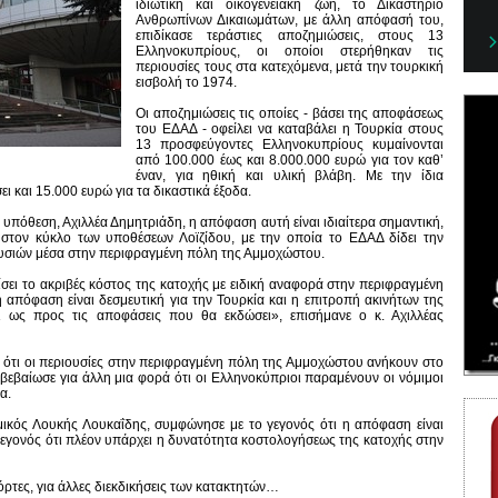
ιδιωτική και οικογενειακή ζωή, το Δικαστήριο
Ανθρωπίνων Δικαιωμάτων, με άλλη απόφασή του,
επιδίκασε τεράστιες αποζημιώσεις, στους 13
Ελληνοκυπρίους, οι οποίοι στερήθηκαν τις
περιουσίες τους στα κατεχόμενα, μετά την τουρκική
εισβολή το 1974.
Οι αποζημιώσεις τις οποίες - βάσει της αποφάσεως
του ΕΔΑΔ - οφείλει να καταβάλει η Τουρκία στους
13 προσφεύγοντες Ελληνοκυπρίους κυμαίνονται
από 100.000 έως και 8.000.000 ευρώ για τον καθ’
έναν, για ηθική και υλική βλάβη. Με την ίδια
 και 15.000 ευρώ για τα δικαστικά έξοδα.
υπόθεση, Αχιλλέα Δημητριάδη, η απόφαση αυτή είναι ιδιαίτερα σημαντική,
 στον κύκλο των υποθέσεων Λοϊζίδου, με την οποία το ΕΔΑΔ δίδει την
υσιών μέσα στην περιφραγμένη πόλη της Αμμοχώστου.
σει το ακριβές κόστος της κατοχής με ειδική αναφορά στην περιφραγμένη
η απόφαση είναι δεσμευτική για την Τουρκία και η επιτροπή ακινήτων της
ι ως προς τις αποφάσεις που θα εκδώσει», επισήμανε ο κ. Αχιλλέας
ας ότι οι περιουσίες στην περιφραγμένη πόλη της Αμμοχώστου ανήκουν στο
βαίωσε για άλλη μια φορά ότι οι Ελληνοκύπριοι παραμένουν οι νόμιμοι
α.
ικός Λουκής Λουκαΐδης, συμφώνησε με το γεγονός ότι η απόφαση είναι
 γεγονός ότι πλέον υπάρχει η δυνατότητα κοστολογήσεως της κατοχής στην
ρτες, για άλλες διεκδικήσεις των κατακτητών…