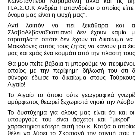
Κωνσταντίνου Καραμανλή αλλά και τις δη
Π.Α.Σ.Ο.Κ Ανδρέα Παπανδρέου ο οποίος είπε γ
όνομα μας είναι η ψυχή μας".
Αντί λοιπόν να πει ξεκάθαρα και αν
ΣλαβοΑλβανοΣκοπιανοί δεν έχουν καμία 
στρατηλάτη οπότε δεν έχουν το δικαίωμα να
Μακεδόνες αυτός τους ζητάς να κάνουν μια έ
μας και εμάς ένα κομμάτι από την πλαστή τους 
Θα μου πείτε βέβαια τι μπορούμε να περιμέν
οποίος με την περίφημη δήλωσή του ότι 
σύνορα έδωσε το δικαίωμα στους Τούρκους 
Αιγαίο!
Το Αιγαίο το όποιο ούτε γεωγραφικά γνωρί
αμόρφωτος θεωρεί ξεχωριστά νησιά την Λέσβο 
Το δυστύχημα για όλους μας είναι ότι και ο
υπουργούς του είναι άσχετοι και "μικροί"
χαρακτηριστικότερη αυτή του κ. Κοτζιά ο οποίο
θέλει να λύσει το Σκοπιανό την στιγμή που