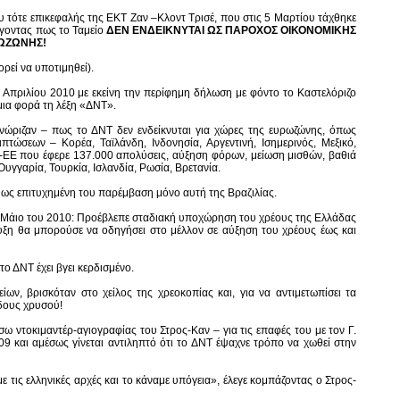
τότε επικεφαλής της ΕΚΤ Ζαν –Κλοντ Τρισέ, που στις 5 Μαρτίου τάχθηκε
γοντας πως το Ταμείο
ΔΕΝ ΕΝΔΕΙΚΝΥΤΑΙ ΩΣ ΠΑΡΟΧΟΣ ΟΙΚΟΝΟΜΙΚΗΣ
ΡΩΖΩΝΗΣ!
ρεί να υποτιμηθεί).
3 Απριλίου 2010 με εκείνη την περίφημη δήλωση με φόντο το Καστελόριζο
μια φορά τη λέξη «ΔΝΤ».
γνώριζαν – πως το ΔΝΤ δεν ενδείκνυται για χώρες της ευρωζώνης, όπως
τώσεων – Κορέα, Ταϊλάνδη, Ινδονησία, Αργεντινή, Ισημερινός, Μεξικό,
-ΕΕ που έφερε 137.000 απολύσεις, αύξηση φόρων, μείωση μισθών, βαθιά
υγγαρία, Τουρκία, Ισλανδία, Ρωσία, Βρετανία.
ει ως επιτυχημένη του παρέμβαση μόνο αυτή της Βραζιλίας.
τον Μάιο του 2010: Προέβλεπε σταδιακή υποχώρηση του χρέους της Ελλάδας
η θα μπορούσε να οδηγήσει στο μέλλον σε αύξηση του χρέους έως και
το ΔΝΤ έχει βγει κερδισμένο.
ίων, βρισκόταν στο χείλος της χρεοκοπίας και, για να αντιμετωπίσει τα
βδους χρυσού!
 ντοκιμαντέρ-αγιογραφίας του Στρος-Καν – για τις επαφές του με τον Γ.
 και αμέσως γίνεται αντιληπτό ότι το ΔΝΤ έψαχνε τρόπο να χωθεί στην
 τις ελληνικές αρχές και το κάναμε υπόγεια», έλεγε κομπάζοντας ο Στρος-