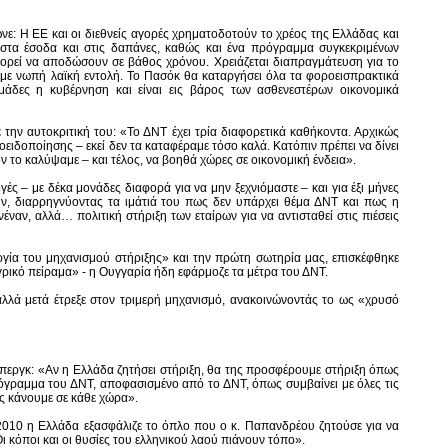
νε: Η ΕΕ και οι διεθνείς αγορές χρηματοδοτούν το χρέος της Ελλάδας και
στα έσοδα και στις δαπάνες, καθώς και ένα πρόγραμμα συγκεκριμένων
ορεί να αποδώσουν σε βάθος χρόνου. Χρειάζεται διαπραγμάτευση για το
η με νωπή λαϊκή εντολή. Το Πασόκ θα καταργήσει όλα τα φοροεισπρακτικά
μάδες η κυβέρνηση και είναι εις βάρος των ασθενεστέρων οικονομικά
 την αυτοκριτική του: «Το ΔΝΤ έχει τρία διαφορετικά καθήκοντα. Αρχικώς
ειδοποίησης – εκεί δεν τα καταφέραμε τόσο καλά. Κατόπιν πρέπει να δίνει
ν το καλύψαμε – και τέλος, να βοηθά χώρες σε οικονομική ένδεια».
γές – με δέκα μονάδες διαφορά για να μην ξεχνιόμαστε – και για έξι μήνες
υν, διαρρηγνύοντας τα ιμάτιά του πως δεν υπάρχει θέμα ΔΝΤ και πως η
ναν, αλλά… πολιτική στήριξη των εταίρων για να αντισταθεί στις πιέσεις
ργία του μηχανισμού στήριξης» και την πρώτη σωτηρία μας, επισκέφθηκε
γρικό πείραμα» - η Ουγγαρία ήδη εφάρμοζε τα μέτρα του ΔΝΤ.
αλλά μετά έτρεξε στον τριμερή μηχανισμό, ανακοινώνοντάς το ως «χρυσό
περγκ: «Αν η Ελλάδα ζητήσει στήριξη, θα της προσφέρουμε στήριξη όπως
ρόγραμμα του ΔΝΤ, αποφασισμένο από το ΔΝΤ, όπως συμβαίνει με όλες τις
ς κάνουμε σε κάθε χώρα».
2010 η Ελλάδα εξασφάλιζε το όπλο που ο κ. Παπανδρέου ζητούσε για να
Οι κόποι και οι θυσίες του ελληνικού λαού πιάνουν τόπο».