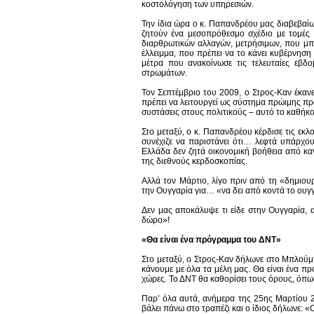
κοστολόγηση των υπηρεσιών.
Την ίδια ώρα ο κ. Παπανδρέου μας διαβεβαίω
ζητούν ένα μεσοπρόθεσμο σχέδιο με τομές 
διαρθρωτικών αλλαγών, μετρήσιμων, που μπ
έλλειμμα, που πρέπει να το κάνει κυβέρνησ
μέτρα που ανακοίνωσε τις τελευταίες εβδο
στρωμάτων.
Τον Σεπτέμβριο του 2009, ο Στρος-Καν έκανε
πρέπει να λειτουργεί ως σύστημα πρώιμης προ
συστάσεις στους πολιτικούς – αυτό το καθήκο
Στο μεταξύ, ο κ. Παπανδρέου κέρδισε τις εκλο
συνέχιζε να παριστάνει ότι… λεφτά υπάρχο
Ελλάδα δεν ζητά οικονομική βοήθεια από κανέ
της διεθνούς κερδοσκοπίας.
Αλλά τον Μάρτιο, λίγο πριν από τη «δημιου
την Ουγγαρία για… «να δει από κοντά το ουγ
Δεν μας αποκάλυψε τι είδε στην Ουγγαρία, 
δώρο»!
«Θα είναι ένα πρόγραμμα του ΔΝΤ»
Στο μεταξύ, ο Στρος-Καν δήλωνε στο Μπλούμ
κάνουμε με όλα τα μέλη μας. Θα είναι ένα π
χώρες. Το ΔΝΤ θα καθορίσει τους όρους, όπω
Παρ’ όλα αυτά, ανήμερα της 25ης Μαρτίου 
βάλει πάνω στο τραπέζι και ο ίδιος δήλωνε: «