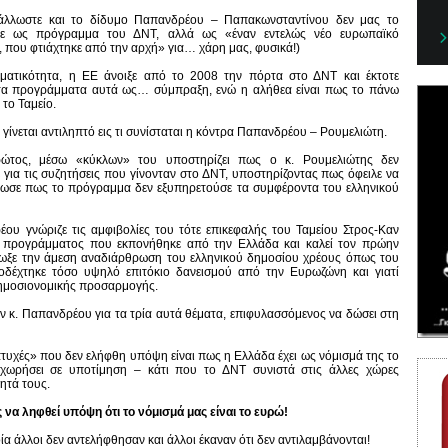
 άλλωστε και το δίδυμο Παπανδρέου – Παπακωνσταντίνου δεν μας το
ζε ως πρόγραμμα του ΔΝΤ, αλλά ως «έναν εντελώς νέο ευρωπαϊκό
 που φτιάχτηκε από την αρχή» για… χάρη μας, φυσικά!)
ματικότητα, η ΕΕ άνοιξε από το 2008 την πόρτα στο ΔΝΤ και έκτοτε
 τα προγράμματα αυτά ως… σύμπραξη, ενώ η αλήθεα είναι πως το πάνω
ι το Ταμείο.
 γίνεται αντιληπτό εις τι συνίσταται η κόντρα Παπανδρέου – Ρουμελιώτη.
ώτος, μέσω «κύκλων» του υποστηρίζει πως ο κ. Ρουμελιώτης δεν
για τις συζητήσεις που γίνονταν στο ΔΝΤ, υποστηρίζοντας πως όφειλε να
στωσε πως το πρόγραμμα δεν εξυπηρετούσε τα συμφέροντα του ελληνικού
έου γνώριζε τις αμφιβολίες του τότε επικεφαλής του Ταμείου Στρος-Καν
ου προγράμματος που εκπονήθηκε από την Ελλάδα και καλεί τον πρώην
δίωξε την άμεση αναδιάρθρωση του ελληνικού δημοσίου χρέους όπως του
ποδέχτηκε τόσο υψηλό επιτόκιο δανεισμού από την Ευρωζώνη και γιατί
δημοσιονομικής προσαρμογής.
ον κ. Παπανδρέου για τα τρία αυτά θέματα, επιφυλασσόμενος να δώσει στη
πτυχές» που δεν ελήφθη υπόψη είναι πως η Ελλάδα έχει ως νόμισμά της το
ωρήσει σε υποτίμηση – κάτι που το ΔΝΤ συνιστά στις άλλες χώρες
ητά τους.
α ληφθεί υπόψη ότι το νόμισμά μας είναι το ευρώ!
οία άλλοι δεν αντελήφθησαν και άλλοι έκαναν ότι δεν αντιλαμβάνονται!