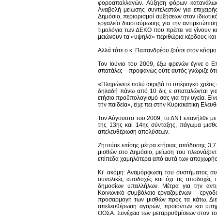
φοροαπαλλαγών. Αύξηση φόρων κατανάλωση
Αναβολή μείωσης συντελεστών για επιχειρ
Δημόσιο, περιορισμοί αυξήσεων στον ιδιωτι
εργαλείο διασταύρωσης για την αντιμετώπιση
τιμολόγια των ΔΕΚΟ που πρέπει να γίνουν κ
μειώνουν τα «υψηλά» περιθώρια κέρδους και 
Αλλά τότε ο κ. Παπανδρέου ζούσε στον κόσμ
Τον Ιούνιο του 2009, έξω φρενών έγινε ο Ε
σπατάλες – προφανώς ούτε αυτός γνώριζε ότ
«Πληρώνετε πολύ ακριβά το υπέρογκο χρέος 
δηλαδή πάνω από 10 δις ε σπαταλώνται για
ετήσιο προϋπολογισμό σας για την υγεία. Είν
την παιδεία», είχε πει στην Κυριακάτικη Ελευθ
Τον Αύγουστο του 2009, το ΔΝΤ επανήλθε με 
της 13ης και 14ης σύνταξης, πάγωμα μισθ
απελευθέρωση απολύσεων.
Ζητούσε επίσης μέτρα ετήσιας απόδοσης 3,7 
μισθών στο Δημόσιο, μείωση του πλεονάζον
επίπεδα χαμηλότερα από αυτά των αποχωρήσ
Κι’ ακόμη: Αναμόρφωση του συστήματος συν
συνολικές αποδοχές και όχι τις αποδοχές τ
δημοσίων υπαλλήλων. Μέτρα για την αντι
Κοινωνικό συμβόλαιο εργαζομένων – εργοδ
προσαρμογή των μισθών προς τα κάτω. Διεύ
απελευθέρωση αγορών, προϊόντων και υπη
ΟΟΣΑ. Συνέχεια των μεταρρυθμίσεων στον τομ