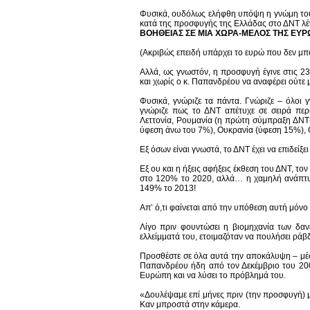
Φυσικά, ουδόλως ελήφθη υπόψη η γνώμη του 
κατά της προσφυγής της Ελλάδας στο ΔΝΤ λέ
ΒΟΗΘΕΙΑΣ ΣΕ ΜΙΑ ΧΩΡΑ-ΜΕΛΟΣ ΤΗΣ ΕΥ
(Ακριβώς επειδή υπάρχει το ευρώ που δεν μπο
Αλλά, ως γνωστόν, η προσφυγή έγινε στις 2
και χωρίς ο κ. Παπανδρέου να αναφέρει ούτε 
Φυσικά, γνώριζε τα πάντα. Γνώριζε – όλοι 
γνώριζε πως το ΔΝΤ απέτυχε σε σειρά περιπ
Λεττονία, Ρουμανία (η πρώτη σύμπραξη ΔΝΤ
ύφεση άνω του 7%), Ουκρανία (ύφεση 15%), Ο
Εξ όσων είναι γνωστά, το ΔΝΤ έχει να επιδείξ
Εξ ου και η ήξεις αφήξεις έκθεση του ΔΝΤ, 
στο 120% το 2020, αλλά… η χαμηλή ανάπτυξ
149% το 2013!
Απ’ ό,τι φαίνεται από την υπόθεση αυτή μόνο 
Λίγο πριν φουντώσει η βιομηχανία των δανε
ελλείμματά του, ετοιμαζόταν να πουλήσει ρά
Προσθέστε σε όλα αυτά την αποκάλυψη – μέσω
Παπανδρέου ήδη από τον Δεκέμβριο του 2009
Ευρώπη και να λύσει το πρόβλημά του.
«Δουλέψαμε επί μήνες πριν (την προσφυγή) με
Καν μπροστά στην κάμερα.