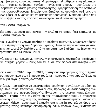
ς (τσιγάρα, καύσιμα, ποτά). Φορολόγηση ελευθέρων επαγγελματιών.
ήσεις – φυσικά πρόσωπα. Συνέχιση παγώματος μισθών – συντάξεων στο
κό τομέα και επέκταση μερικής απασχόλησης. Χρησιμοποίηση του ΑΜΚΑ ως
 της εισφοροδιαφυγής. Μαχαίρι στις δαπάνες για συντάξεις. Αυξήσεις στα
ερδοφόρες σε 5 χρόνια και να μειώσουν προσωπικό. Μεταρρυθμίσεις που
το «υψηλό» κόστος εργασίας και ανοίγουν τα κλειστά επαγγέλματα.
ο του «λεφτά υπάρχουν».
πίτροπος Αλμούνια που κάλεσε την Ελλάδα να σταματήσει επιτέλους τις
ι «λεφτά υπάρχουν»!
σας. Γνωρίζει ο Έλληνας πολίτης ότι περίπου το 5% των δημοσίων πόρων,
 την εξυπηρέτηση του δημοσίου χρέους; Αυτό το ποσό αντιστοιχεί στον
αι, επίσης, σχεδόν διπλάσιο από τα χρήματα που διαθέτει η κυβέρνηση για
εροτυπία, στις 14 Ιουνίου 2009.
νέα έκθεση-καταπέλτη για την ελληνική οικονομία. Συνιστούσε κατάργηση
ών, αύξηση φόρων – ιδίως του ΦΠΑ και των φόρων στα ακίνητα – και
δις ε από το 2010 μέχρι το 2013, αυστηρούς περιορισμούς στις αυξήσεις
τος προσωπικού στον δημόσιο τομέα με περιορισμό των προσλήψεων σε
εων για λόγους συνταξιοδότησης.
τάξεων προκειμένου να περιλαμβάνει χορήγηση συντάξεων με βάση τις
ης τελευταίας πενταετίας. Μαχαίρι στις πρόωρες συνταξιοδοτήσεις των
μετώπιση της εισφοροδιαφυγής. Ενίσχυση της μερικής απασχόλησης.
οτών – κράτους για την ενίσχυση της απασχόλησης που θα προβλέπει
ρυνση και επιτάχυνση της πολιτικής των ιδιωτικοποιήσεων, καθώς και
ρεσιών. Μείωση αμυντικών δαπανών στα επίπεδα του μέσου όρου του
έα της υγείας, καλύτερη διαχείριση δημόσιων νοσοκομείων, βελτίωση και