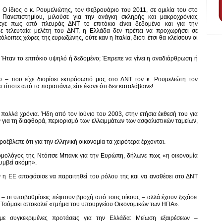
. Ο ίδιος ο κ. Ρουμελιώτης, τον Φεβρουάριο του 2011, σε ομιλία του στο
υ Πανεπιστημίου, μιλούσε για την ανάγκη σκληρής και μακροχρόνιας
εγε πως από πλευράς ΔΝΤ το επιτόκιο είναι δεδομένο και για την
ε τελευταία μελέτη του ΔΝΤ, η Ελλάδα δεν πρέπει να προχωρήσει σε
λοιπες χώρες της ευρωζώνης, ούτε καν η Ιταλία, διότι έτσι θα κλείσουν οι
ά; Ήταν το επιτόκιο υψηλό ή δεδομένο; Έπρεπε να γίνει η αναδιάρθρωση ή
υ – που είχε διορίσει εκπρόσωπό μας στο ΔΝΤ τον κ. Ρουμελιώτη τον
ι τίποτε από τα παραπάνω, είτε έκανε ότι δεν καταλάβαινε!
 πολλά χρόνια. Ήδη από τον Ιούνιο του 2003, στην ετήσια έκθεσή του για
 για τη διαφθορά, περιορισμό των ελλειμμάτων των ασφαλιστικών ταμείων,
ροέβλεπε ότι για την ελληνική οικονομία τα χειρότερα έρχονται.
νομολόγος της Ντόιτσε Μπανκ για την Ευρώπη, δήλωνε πως «η οικονομία
συμβεί ακόμη».
 η ΕΕ αποφάσισε να παραιτηθεί του ρόλου της και να αναθέσει στο ΔΝΤ
 – οι υποβαθμίσεις πέφτουν βροχή από τους οίκους – αλλά έχουν ξεχάσει
ο Τσόμσκι αποκαλεί «τμήμα του υπουργείου Οικονομικών των ΗΠΑ».
ε συγκεκριμένες προτάσεις για την Ελλάδα: Μείωση εξαιρέσεων –