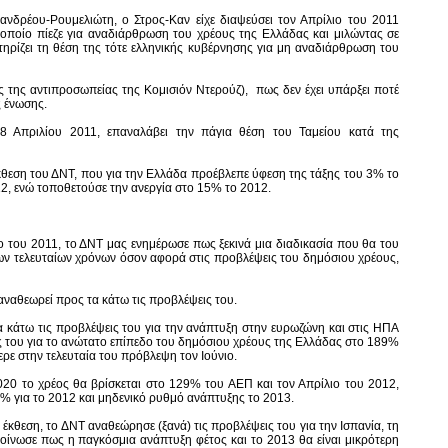
νδρέου-Ρουμελιώτη, ο Στρος-Καν είχε διαψεύσει τον Απρίλιο του 2011
οποίο πίεζε για αναδιάρθρωση του χρέους της Ελλάδας και μιλώντας σε
τηρίζει τη θέση της τότε ελληνικής κυβέρνησης για μη αναδιάρθρωση του
ής της αντιπροσωπείας της Κομισιόν Ντερούζ), πως δεν έχει υπάρξει ποτέ
ς ένωσης.
 28 Απριλίου 2011, επαναλάβει την πάγια θέση του Ταμείου κατά της
έκθεση του ΔΝΤ, που για την Ελλάδα προέβλεπε ύφεση της τάξης του 3% το
12, ενώ τοποθετούσε την ανεργία στο 15% το 2012.
ιο του 2011, το ΔΝΤ μας ενημέρωσε πως ξεκινά μια διαδικασία που θα του
των τελευταίων χρόνων όσον αφορά στις προβλέψεις του δημόσιου χρέους,
 αναθεωρεί προς τα κάτω τις προβλέψεις του.
 κάτω τις προβλέψεις του για την ανάπτυξη στην ευρωζώνη και στις ΗΠΑ
ς του για το ανώτατο επίπεδο του δημόσιου χρέους της Ελλάδας στο 189%
ρε στην τελευταία του πρόβλεψη τον Ιούνιο.
020 το χρέος θα βρίσκεται στο 129% του ΑΕΠ και τον Απρίλιο του 2012,
7% για το 2012 και μηδενικό ρυθμό ανάπτυξης το 2013.
 έκθεση, το ΔΝΤ αναθεώρησε (ξανά) τις προβλέψεις του για την Ισπανία, τη
ακοίνωσε πως η παγκόσμια ανάπτυξη φέτος και το 2013 θα είναι μικρότερη