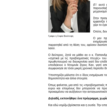
(Γι’ αυτό
παρουσία
μηχανισμό,
Στην πραγ
εμφανίζει
χέρι το έχε
Οπότε, δεν
Γράφει η Σοφία Βούλτεψη
Ο μεν πρ
ενημέρωσε 
παραιτηθεί από τη θέση του, εφόσον διαπί
λαού.
Ο δεύτερος, ζητά να μάθει αν ο κ. Παπανδρ
«σχετικά με τις προβληματικές πτυχές» τ
πρωθυπουργό να διευκρινίσει γιατί δεν επι
υποδείκνυε ο Ντομινίκ Στρος Καν, γιατί α
συμφώνησε σε τόσο μικρή χρονική περίοδο 
Υποστηρίζει μάλιστα ότι ο ίδιος ενημέρωσε τ
δημοσιότητα και άλλα στοιχεία.
Όπως φαίνεται, μια από τις «προβληματικές 
ευρώ και επομένως δεν μπορούσε να προχ
προκειμένου να αυξήσουν την ανταγωνιστικότ
Δηλαδή, εκπονήθηκε ένα πρόγραμμα, χωρίς ν
Και εδώ νομίζω βρίσκεται και η ουσία. Την οπ