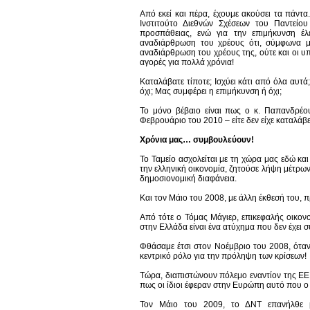
Από εκεί και πέρα, έχουμε ακούσει τα πάντα
Ινστιτούτο Διεθνών Σχέσεων του Παντείο
προσπάθειας, ενώ για την επιμήκυνση έλ
αναδιάρθρωση του χρέους ότι, σύμφωνα μ
αναδιάρθρωση του χρέους της, ούτε και οι υπό
αγορές για πολλά χρόνια!
Καταλάβατε τίποτε; Ισχύει κάτι από όλα αυτ
όχι; Μας συμφέρει η επιμήκυνση ή όχι;
Το μόνο βέβαιο είναι πως ο κ. Παπανδρέο
Φεβρουάριο του 2010 – είτε δεν είχε καταλάβε
Χρόνια μας… συμβουλεύουν!
Το Ταμείο ασχολείται με τη χώρα μας εδώ και
την ελληνική οικονομία, ζητούσε λήψη μέτρων
δημοσιονομική διαφάνεια.
Και τον Μάιο του 2008, με άλλη έκθεσή του, π
Από τότε ο Τόμας Μάγιερ, επικεφαλής οικο
στην Ελλάδα είναι ένα ατύχημα που δεν έχει 
Φθάσαμε έτσι στον Νοέμβριο του 2008, όταν
κεντρικό ρόλο για την πρόληψη των κρίσεων!
Τώρα, διαπιστώνουν πόλεμο εναντίον της ΕΕ
πως οι ίδιοι έφεραν στην Ευρώπη αυτό που 
Τον Μάιο του 2009, το ΔΝΤ επανήλθε μ