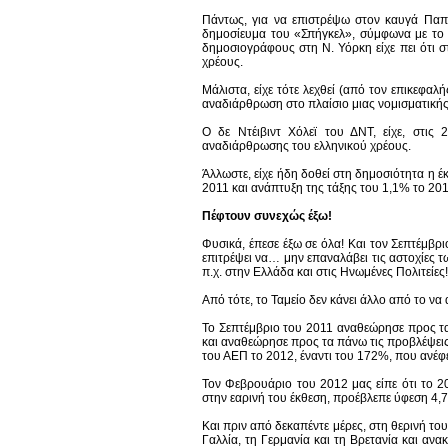
Πάντως, για να επιστρέψω στον καυγά Παπα
δημοσίευμα του «Σπήγκελ», σύμφωνα με το 
δημοσιογράφους στη Ν. Υόρκη είχε πει ότι σ
χρέους.
Μάλιστα, είχε τότε λεχθεί (από τον επικεφαλ
αναδιάρθρωση στο πλαίσιο μιας νομισματική
Ο δε Ντέιβιντ Χόλεϊ του ΔΝΤ, είχε, στις
αναδιάρθρωσης του ελληνικού χρέους.
Άλλωστε, είχε ήδη δοθεί στη δημοσιότητα η 
2011 και ανάπτυξη της τάξης του 1,1% το 20
Πέφτουν συνεχώς έξω!
Φυσικά, έπεσε έξω σε όλα! Και τον Σεπτέμβρ
επιτρέψει να… μην επαναλάβει τις αστοχίες 
π.χ. στην Ελλάδα και στις Ηνωμένες Πολιτείες!
Από τότε, το Ταμείο δεν κάνει άλλο από το να
Το Σεπτέμβριο του 2011 αναθεώρησε προς τα
και αναθεώρησε προς τα πάνω τις προβλέψει
του ΑΕΠ το 2012, έναντι του 172%, που ανέφε
Τον Φεβρουάριο του 2012 μας είπε ότι το 2
στην εαρινή του έκθεση, προέβλεπε ύφεση 4,
Και πριν από δεκαπέντε μέρες, στη θερινή του
Γαλλία, τη Γερμανία και τη Βρετανία και αν