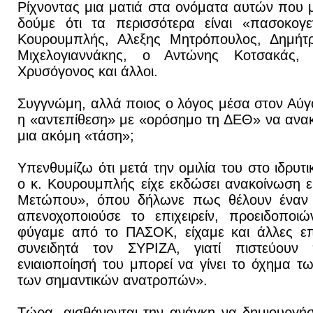
Ρίχνοντας μια ματιά στα ονόματα αυτών που 
δούμε ότι τα περισσότερα είναι «πασοκογε
Κουρουμπλής, Αλεξης Μητρόπουλος, Δημήτρ
Μιχελογιαννάκης, ο Αντώνης Κοτσακάς,
Χρυσόγονος και άλλοι.
Συγγνώμη, αλλά ποιος ο λόγος μέσα στον Αύγο
η «αντεπίθεση» με «ορόσημο τη ΔΕΘ» να ανα
μια ακόμη «τάση»;
Υπενθυμίζω ότι μετά την ομιλία του στο ιδρυτ
ο κ. Κουρουμπλής είχε εκδώσει ανακοίνωση 
Μετώπου», όπου δήλωνε πως θέλουν έναν 
απενοχοποιούσε το επιχειρείν, προειδοποι
φύγαμε από το ΠΑΣΟΚ, είχαμε και άλλες επ
συνειδητά τον ΣΥΡΙΖΑ, γιατί πιστεύου
ενιαιοποίησή του μπορεί να γίνει το όχημα 
των σημαντικών ανατροπών».
Τώρα, αισθάνονται την ανάγκη να δημιουργή