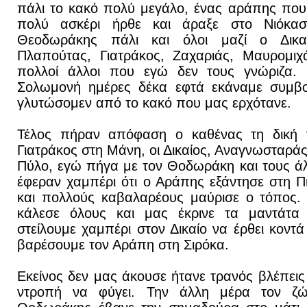
πάλι το κακό πολύ μεγάλο, ένας αράπης που
πολύ ασκέρι ήρθε και άραξε στο Νιόκασ
Θεοδωράκης πάλι και όλοι μαζί ο Δικα
Πλαπούτας, Γιατράκος, Ζαχαριάς, Μαυρομιχά
πολλοί άλλοι που εγώ δεν τους γνώριζα. 
Σολωμονή ημέρες δέκα εφτά εκάναμε συμβού
γλυτώσομεν από το κακό που μας ερχότανε.
Τέλος πήραν απόφαση ο καθένας τη δική το
Γιατράκος στη Μάνη, οι Δικαίος, Αναγνωσταρά
Πύλο, εγώ πήγα με τον Θοδωράκη και τους άλ
έφεραν χαμπέρι ότι ο Αράπης εξάντησε στη Π
και πολλούς καβαλαρέους μαύρισε ο τόπος.
κάλεσε όλους και μας έκρινε τα μαντάτα
στείλουμε χαμπέρι στον Δικαίο να έρθει κοντ
βαρέσουμε τον Αράπη στη Σιρόκα.
Εκείνος δεν μας άκουσε ήτανε τρανός βλέπεις κ
ντροπή να φύγει. Την άλλη μέρα τον ζ