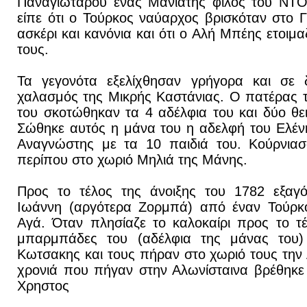
Παναγιώταρου ένας Μανιάτης φίλος του ΝΤΟ
είπε ότι ο Τούρκος ναύαρχος βρισκόταν στο 
ασκέρι και κανόνια και ότι ο Αλή Μπέης ετοιμα
τους.
Τα γεγονότα εξελίχθησαν γρήγορα και σε 
χαλασμός της Μικρής Καστάνιας. Ο πατέρας 
του σκοτώθηκαν τα 4 αδέλφια του και δύο θ
Σώθηκε αυτός η μάνα του η αδελφή του Ελέν
Αναγνώστης με τα 10 παιδιά του. Κούρνιασ
περίπου στο χωριό Μηλιά της Μάνης.
Προς το τέλος της άνοιξης του 1782 εξαγ
Ιωάννη (αργότερα Ζορμπά) από έναν Τούρκο
Αγά. Όταν πλησίαζε το καλοκαίρι προς το τ
μπαρμπάδες του (αδέλφια της μάνας του)
Κωτσακης και τους πήραν στο χωριό τους την
χρονιά που πήγαν στην Αλωνίσταινα βρέθηκε κ
Χρηστος