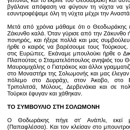
γείτονας και το έκρινε του Θεοδωράκη και αυ
βγάλανε απόφαση να φύγουν τη νύχτα να γλ
εσυντροφέψαμε όλη τη νύχτα μέχρι την Αναστ
Μετά από χρόνια μάθαμε ότι ο Θεοδωράκης κα
Ζάκυνθο καλά. Όταν γύρισε από την Ζάκυνθο ή
πονηρός, και ήξερε πολλά και μας συμβούλευ
ήρθε ο καιρός να βαρέσουμε τους Τούρκους. 
στις Ευρώπες. Εκάναμε μπουλούκι ήρθε ο Δι
Πλαπούτας ο Σταματελόπουλος ανηψιός του Θ
Μαυρομιχάλης ο Γιατράκος και άλλοι γραμματι
στο Μοναστήρι της Σολωμονής και μας έλεγαν τ
πόλεμο στο Δυρράχι, στον Άκοβο, στο Βα
Τριπολιτσά, Μύλους, Δερβενάκια και σε πο
Τούρκοι έφυγαν και χάθηκαν.
ΤΟ ΣΥΜΒΟΥΛΙΟ ΣΤΗ ΣΟΛΩΜΟΝΗ
Ο Θοδωράκης πήγε στ' Ανάπλι, εκεί 
(Παπαφλέσσα). Και τον κλείσαν στο μπουντρού