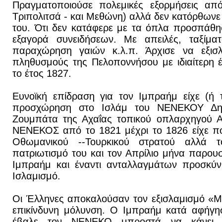
Πραγματοποιούσε πολεμικές εξορμήσεις από
Τριπολιτσά - και Μεθώνη) αλλά δεν κατόρθωνε
του. Ότι δεν κατάφερε με τα όπλα προσπάθησ
εξαγορά συνειδήσεων. Με απειλές, ταξίματ
παραχώρηση γαιών κ.λ.π. Άρχισε να εξισλα
πληθυσμούς της Πελοποννήσου με ιδιαίτερη έ
το έτος 1827.
Ευνοϊκή επίδραση για τον Ιμπραήμ είχε (ή
προσχώρηση στο Ισλάμ του ΝΕΝΕΚΟΥ Δημ
Ζουμπάτα της Αχαΐας τοπικού οπλαρχηγού Α
ΝΕΝΕΚΟΣ από το 1821 μέχρι το 1826 είχε πο
Οθωμανικού --Τουρκικού στρατού αλλά 
πατριωτισμό του και τον Απρίλιο μήνα παρου
Ιμπραήμ και έναντι ανταλλαγμάτων προσκύν
Ισλαμισμό.
Οι Έλληνες αποκαλούσαν τον εξισλαμισμό «
επικίνδυνη μόλυνση. Ο Ιμπραήμ κατά αφή
έβαλε τον ΝΕΝΕΚΟ μπροστά να κάνει 