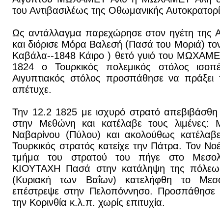
του Αντιβασιλέως της Οθωμανικής Αυτοκρατορί
Ως αντάλλαγμα παρεχώρησε στον ηγέτη της Α
και διόρισε Μόρα Βαλεσή (Πασά του Μοριά) 
Καβάλα--1848 Κάιρο ) θετό γυιό του ΜΩΧΑΜΕ
1824 ο Τουρκικός πολεμικός στόλος ισο
Αιγυπτιακός στόλος προσπάθησε να πράξει 
απέτυχε.
Την 12.2 1825 με ισχυρό στρατό απεβιβάσθη
στην Μεθώνη και κατέλαβε τους λιμένες: 
Ναβαρίνου (Πύλου) και ακολούθως κατέλαβε
Τουρκικός στρατός κατείχε την Πάτρα. Τον Νο
τμήμα του στρατού του πήγε στο Μεσολ
ΚΙΟΥΤΑΧΗ Πασά στην κατάληψη της πόλεως
(Κυριακή των Βαΐων) κατελήφθη το Μεσ
επέστρεψε στην Πελοπόννησο. Προσπάθησε 
την Κορινθία κ.λ.π. χωρίς επιτυχία.