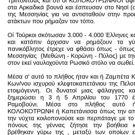
Τριπολιτσας και ότι οι ΚΟΛΟΚΟΤΡΩΝΑΙΟΙ άφησ
στα Αρκαδικά βουνά και έσπευσαν στο Νησί 
της Μεσσηνίας για να αντισταθούν στην πρ
ατάκτων που ρήμαζαν τον τόπο.
Οί Τούρκοι σκότωσαν 3.000 - 4.000 Έλληνες κ
και κατόπιν άρχισαν να ρημάζουν τα γ
πανικόβλητος έτρεχε να φθάσει όπως - όπως 
Μεσσηνίας (Μεθώνη - Κορώνη - Πύλος) με την
στον εκεί ναυλοχούντα Ρωσικό στόλο να σωθεί.
Μέσα σ' αυτό το πλήθος ήταν και ή Ζαμπέτ
Κων/νου ισχυρού κλεφτοκαπετάνιου της Πελο
ετοιμόγεννη. Οι δυνατοί μιας φάλαγγας κα
ξημερώσει η 3 ή 5 Απριλίου του 1770 έ
Ραμοβούνι. Μέσα στο πλήθος αυτό 
ΚΟΛΟΚΟΤΡΩΝΗ ή Καπετάνισσα όπως την απο
την νύχτα κοιλοπονούσε και περπάταγε με το
πόνους της γέννας ζήτησε την βοήθεια 
βρέθηκαν γύρω της , μεταξύ των οποίων εν