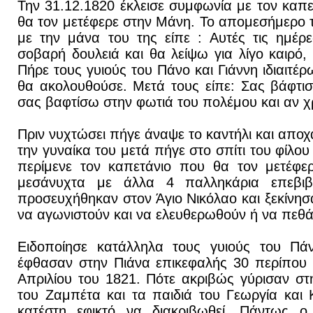
Την 31.12.1820 έκλεισε συμφωνία με τον καπε
θα τον μετέφερε στην Μάνη. Το απομεσήμερο 
με την μάνα του της είπε : Αυτές τις ημέ
σοβαρή δουλειά και θα λείψω για λίγο καιρό,
Πήρε τους γυιούς του Πάνο και Γιάννη ιδιαιτέρ
θα ακολουθούσε. Μετά τους είπε: Σας βάφτι
σας βαφτίσω στην φωτιά του πολέμου και αν χρε
Πριν νυχτώσει πήγε άναψε το καντήλι και αποχ
την γυναίκα του μετά πήγε στο σπίτι του φίλ
περίμενε τον καπετάνιο που θα τον μετέφε
μεσάνυχτα με άλλα 4 παλληκάρια επεβιβ
προσευχήθηκαν στον Άγιο Νικόλαο και ξεκίνησ
να αγωνιστούν και να ελευθερωθούν ή να πεθά
Ειδοποίησε κατάλληλα τους γυιούς του Πάν
έφθασαν στην Πιάνα επικεφαλής 30 περίπου
Απριλίου του 1821. Πότε ακριβώς γύρισαν σ
του Ζαμπέτα και τα παιδιά του Γεωργία και 
κατέστη εφικτό να διακριβωθεί. Πάντως 