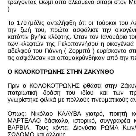
τρώγοντας ψωμί από αλεσμένο σιτάρι στον
)
Το 1797μόλις αντελήφθη ότι οι Τούρκοι του Λ
την ζωή του, πρώτα ασφάλισε την οικογέν
κατόπιν βγήκε κλέφτης. Όταν τον Ιανουάριο τ
των κλεφτών της Πελοποννήσου η οικογένειά τ
αδελφού του Γιάννη ( Ζορμπά ) ευρίσκοντο στ
τις ασφάλισαν και απομακρύνθηκαν από την πε
Ο ΚΟΛΟΚΟΤΡΩΝΗΣ ΣΤΗΝ ΖΑΚΥΝΘΟ
Πριν ο ΚΟΛΟΚΟΤΡΩΝΗΣ φθάσει στην Ζάκυνθ
πατριωτική δράση του ιδίου και των π
γνωρίστηκε φιλικά με πολλούς πνευματικούς α
Όπως: Νικόλαο ΚΑΛΥΒΑ γιατρό, ποιητή κα
ΜΑΡΤΕΛΑΟ δάσκαλο, ιστορικό, συγγραφέα κα
ΒΑΡΒΙΑ. Τους κόντε: Διονύσιο ΡΩΜΑ Κων/
ΣΩΛΟΜΟ και άλλους.