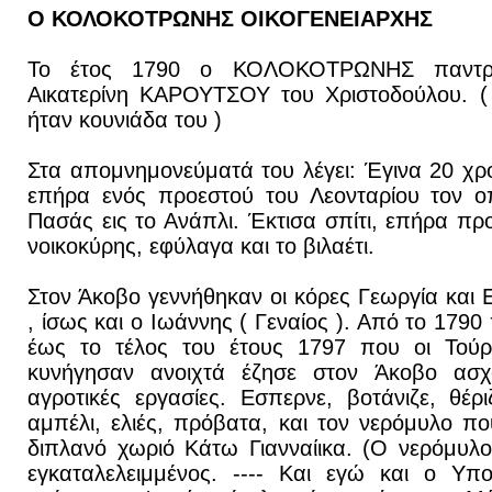
Ο ΚΟΛΟΚΟΤΡΩΝΗΣ ΟΙΚΟΓΕΝΕΙΑΡΧΗΣ
Το έτος 1790 ο ΚΟΛΟΚΟΤΡΩΝΗΣ παντρεύ
Αικατερίνη ΚΑΡΟΥΤΣΟΥ του Χριστοδούλου. 
ήταν κουνιάδα του )
Στα απομνημονεύματά του λέγει: Έγινα 20 χ
επήρα ενός προεστού του Λεονταρίου τον ο
Πασάς εις το Ανάπλι. Έκτισα σπίτι, επήρα προι
νοικοκύρης, εφύλαγα και το βιλαέτι.
Στον Άκοβο γεννήθηκαν οι κόρες Γεωργία και 
, ίσως και ο Ιωάννης ( Γεναίος ). Από το 1790
έως το τέλος του έτους 1797 που οι Τούρκ
κυνήγησαν ανοιχτά έζησε στον Άκοβο ασχ
αγροτικές εργασίες. Εσπερνε, βοτάνιζε, θέρι
αμπέλι, ελιές, πρόβατα, και τον νερόμυλο πο
διπλανό χωριό Κάτω Γιανναίικα. (Ο νερόμυλ
εγκαταλελειμμένος. ---- Και εγώ και ο Υπ