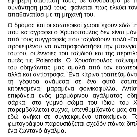
εφήμερη διάστασή τους, σε συνδυασμό με τ
συνάντηση μαζί τους, φαίνεται πως ελκύει τ
απαθανατίσει με τη μηχανή του.
Ο δρόμος και οι εσωτερικοί χώροι έχουν εδώ τη
που καταγράφει ο Χρυσόπουλος δεν είναι μόνο
από τους συγγραφείς που ταξιδεύουν πολύ -Γαλ
προκειμένου να ανατροφοδοτήσει την μπενγιαμ
τούτου, οι έννοιες του ταξιδιού και της περι
αυτές τις Polaroids. Ο Χρυσόπουλος ταξινομε
του οδηγώντας μας ομαλά από τον εσωτερι
αλλά και αντίστροφα. Ένα κίτρινο τραπεζομάντ
τη γέφυρα ανάμεσα σε ένα φυτό εσωτε
κιτρινισμένα, μαραμένα φοινικόφυλλα. Αντί
επιφάνεια ενός μαρμάρινου αγάλματος οδη
σάρκα, στο γυμνό σώμα του ίδιου του Χ
παρεμβάλλεται συχνά, υπενθυμίζοντάς μας ότι
εδώ ανήκει σε συγκεκριμένο υποκείμενο. 
φωτογράφου παρουσιάζεται σχεδόν πάντα διπ
ένα ζωντανό άγαλμα.