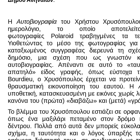
Δήμου Αθηναίων
Η
Αυτοβιογραφία
του Χρήστου Χρυσόπουλου
ημερολόγιο, το οποίο αποτελε
φωτογραφίες Polaroid τραβηγμένες τα τε
Υιοθετώντας το μέσο της φωτογραφίας για 
καταξιωμένος συγγραφέας διερευνά τη σχέσ
δημόσιο, μια σχέση που ως γνωστόν κα
αυτοβιογραφίας. Απέναντι σε αυτό το «ταυ
απατηλό» είδος γραφής, όπως εύστοχα το
Bourdieu, ο Χρυσόπουλος έρχεται να προτείνε
θραυσματική εικονοποίηση του εαυτού. Η
υποθετική, κατασκευασμένη με εικόνες χωρίς λέ
κανόνα του (πρώτα) «διαβάζω» και (μετά) «γ
Το βλέμμα του Χρυσόπουλου εστιάζει σε ορφαν
όπως ένα μαξιλάρι πεταμένο στον δρόμο 
δέντρου. Πολλά από αυτά δεν μπορείς εύκολα
σχήμα, η ταυτότητα και ο λόγος ύπαρξής το