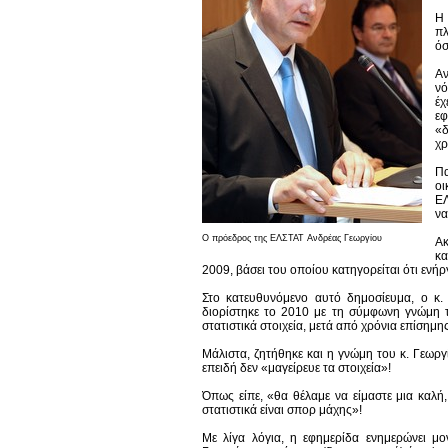
Η 
πλ
όσ
Αν
νό
έχ
εφ
«δ
χρ
Π
ο
ΕΛ
να
Ο πρόεδρος της ΕΛΣΤΑΤ Ανδρέας Γεωργίου
Ακ
κα
2009, βάσει του οποίου κατηγορείται ότι εν
Στο κατευθυνόμενο αυτό δημοσίευμα, ο κ. 
διορίστηκε το 2010 με τη σύμφωνη γνώμη τ
στατιστικά στοιχεία, μετά από χρόνια επίση
Μάλιστα, ζητήθηκε και η γνώμη του κ. Γεωργ
επειδή δεν «μαγείρευε τα στοιχεία»!
Όπως είπε, «θα θέλαμε να είμαστε μια καλή
στατιστικά είναι σπορ μάχης»!
Με λίγα λόγια, η εφημερίδα ενημερώνει μο