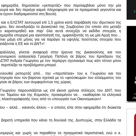
εφημερίδα, δημοσιεύει «ρεπορτάζ» που περιλαμβάνει μόνο την μία
ευρά και δεν περιέχει καμιά πληροφορία για τα πραγματικά γεγονότα και
α έχουν διαδραματιστεί στη Βουλή.
 και η ΕΛΣΤΑΤ λειτουργεί επί 1,5 χρόνο κατά παράβαση του ιδρυτικού της
μου, δεν συνεδριάζει το Διοικητικό της Συμβούλιο (το οποίο στο μεταξύ
ει καρατομηθεί) και παρ’ όλα αυτά συνεχίζει να εκδίδει στοιχεία, η
ημερίδα επιχειρεί μια αγιοποίησή της, εμφανίζοντάς τη ως μία Αρχή που…
ίνει μάχη επί μήνες για να παράγει τα υψηλής ποιότητας στοιχεία που
ειάζονται η ΕΕ και το ΔΝΤ»!
αράλληλα, γίνεται αναφορά στην έρευνα της Δικαιοσύνης και του
ικονομικού εισαγγελέα Γρηγόρη Πεπόνη σε βάρος του προέδρου της
ΣΤΑΤ Ανδρέα Γεωργίου με τον περίεργο σχολιασμό πως κάτι τέτοιο μόνο
 περιπλέξει τα προβλήματα μπορεί.
ολουθεί ρεπορτάζ από... την «περιπέτεια» του κ. Γεωργίου και την
τηγορία που τον βαρύνει σχετικά με το «φούσκωμα» του ελλείμματος του
ήργησε σε βάρος των συμφερόντων της χώρας.
Γεωργίου παρουσιάζεται ως επί είκοσι χρόνια στέλεχος του ΔΝΤ, που
ου Ταμείου και της Κομισιόν, προκειμένου να… «καθαρίσει τα ελληνικά
μης πλαστογράφησής τους από το υπουργείο των Οικονομικών»!
ίου – αλλά… κανενός άλλου – ο οποίος είπε στην εφημερίδα ότι διώκεται
, βαρετή υπηρεσία που κάνει τη δουλειά της. Δυστυχώς, στην Ελλάδα τα
νομερώς και χωρίς να παραθέτει τα πραγματικά περιστατικά, ενώ ο κ.