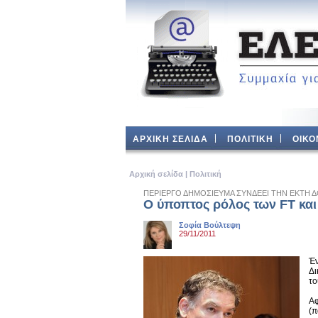
ΑΡΧΙΚΗ ΣΕΛΙΔΑ
ΠΟΛΙΤΙΚΗ
ΟΙΚΟ
Aρχική σελίδα
|
Πολιτική
ΠΕΡΙΕΡΓΟ ΔΗΜΟΣΙΕΥΜΑ ΣΥΝΔΕΕΙ ΤΗΝ ΕΚΤΗ Δ
Ο ύποπτος ρόλος των FT κα
Σοφία Βούλτεψη
29/11/2011
Έν
Δι
το
Αφ
(π